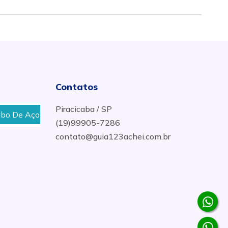
Contatos
Piracicaba / SP
Aço Para Talha em Campo Grande - MS
Cabo De Aço 
(19)99905-7286
contato@guia123achei.com.br