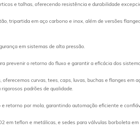
rticos e talhas, oferecendo resistência e durabilidade excep
ão, tripartida em aço carbono e inox, além de versões flangea
egurança em sistemas de alta pressão.
a prevenir o retorno do fluxo e garantir a eficácia dos siste
ferecemos curvas, tees, caps, luvas, buchas e flanges em a
 rigorosos padrões de qualidade.
retorno por mola, garantindo automação eficiente e confiável
002 em teflon e metálicas, e sedes para válvulas borboleta e