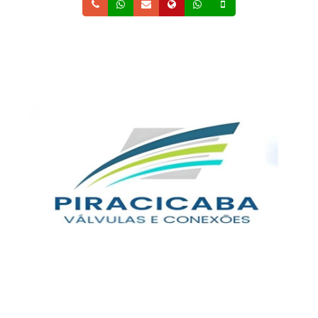
Telefone
Whatsapp
Email
Site
Whatsapp
Celular