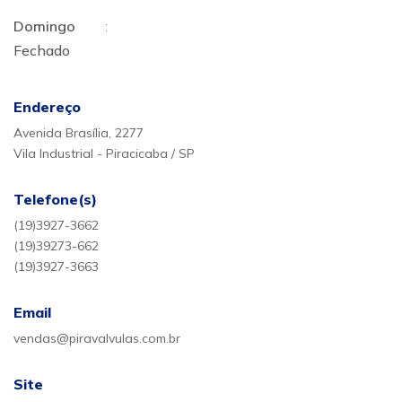
Domingo
:
Fechado
Endereço
Avenida Brasília, 2277
Vila Industrial - Piracicaba / SP
Telefone(s)
(19)3927-3662
(19)39273-662
(19)3927-3663
Email
vendas@piravalvulas.com.br
Site