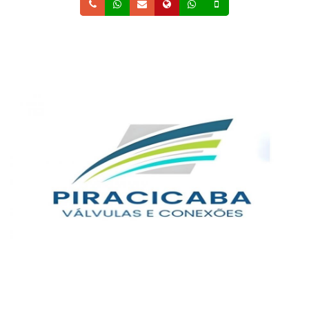
Telefone
Whatsapp
Email
Site
Whatsapp
Celular