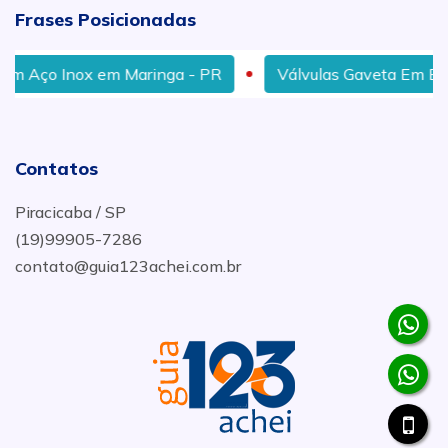
Frases Posicionadas
m Aço Inox em Maringa - PR
Válvulas Gaveta Em Bronz
Contatos
Piracicaba / SP
(19)99905-7286
contato@guia123achei.com.br