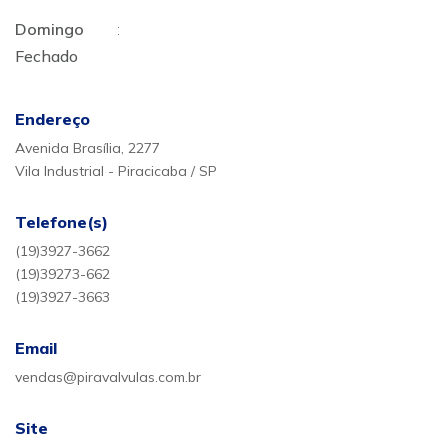
Domingo
:
Fechado
Endereço
Avenida Brasília, 2277
Vila Industrial - Piracicaba / SP
Telefone(s)
(19)3927-3662
(19)39273-662
(19)3927-3663
Email
vendas@piravalvulas.com.br
Site