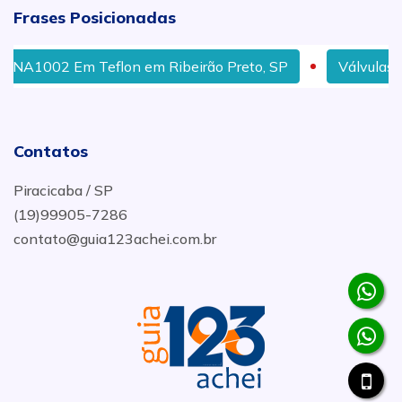
Frases Posicionadas
1002 Em Teflon em Ribeirão Preto, SP
Válvulas Globo
Contatos
Piracicaba / SP
(19)99905-7286
contato@guia123achei.com.br