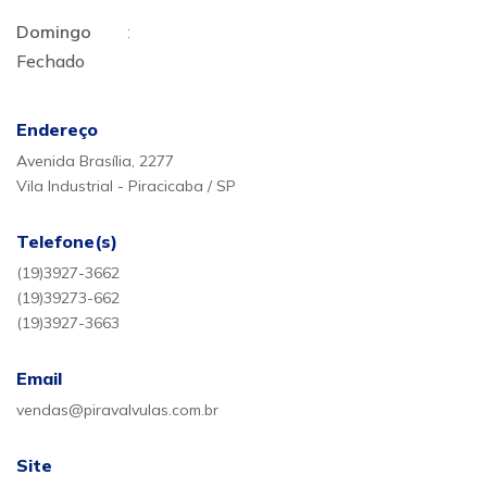
Domingo
:
Fechado
Endereço
Avenida Brasília, 2277
Vila Industrial - Piracicaba / SP
Telefone(s)
(19)3927-3662
(19)39273-662
(19)3927-3663
Email
vendas@piravalvulas.com.br
Site