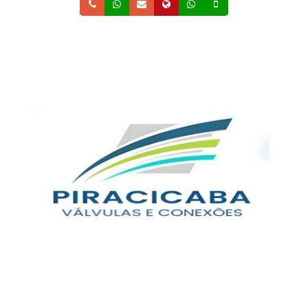
Telefone
Whatsapp
Email
Site
Whatsapp
Celular