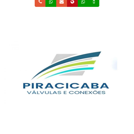
Telefone
Whatsapp
Email
Site
Whatsapp
Celular