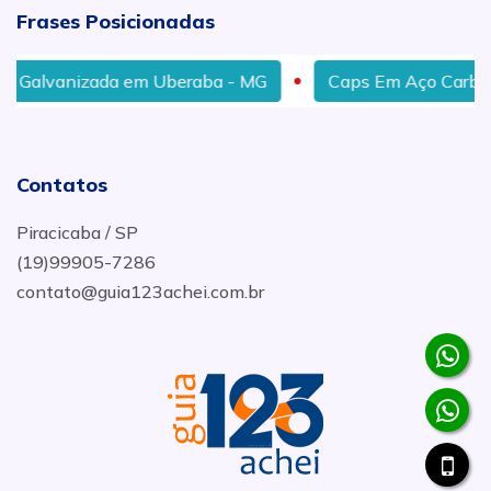
Frases Posicionadas
alvanizada em Uberaba - MG
Caps Em Aço Carbono e
Contatos
Piracicaba / SP
(19)99905-7286
contato@guia123achei.com.br