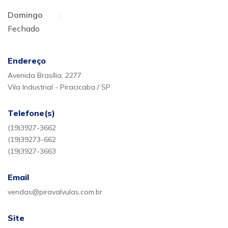
Domingo
:
Fechado
Endereço
Avenida Brasília, 2277
Vila Industrial - Piracicaba / SP
Telefone(s)
(19)3927-3662
(19)39273-662
(19)3927-3663
Email
vendas@piravalvulas.com.br
Site