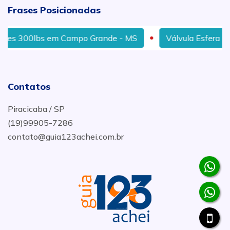
Frases Posicionadas
300lbs em Campo Grande - MS
Válvula Esfera Monobl
Contatos
Piracicaba / SP
(19)99905-7286
contato@guia123achei.com.br