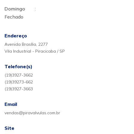
Domingo
:
Fechado
Endereço
Avenida Brasília, 2277
Vila Industrial - Piracicaba / SP
Telefone(s)
(19)3927-3662
(19)39273-662
(19)3927-3663
Email
vendas@piravalvulas.com.br
Site