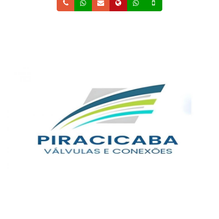
Telefone
Whatsapp
Email
Site
Whatsapp
Celular