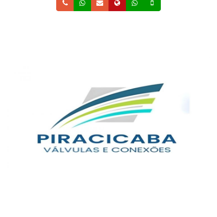
Telefone
Whatsapp
Email
Site
Whatsapp
Celular