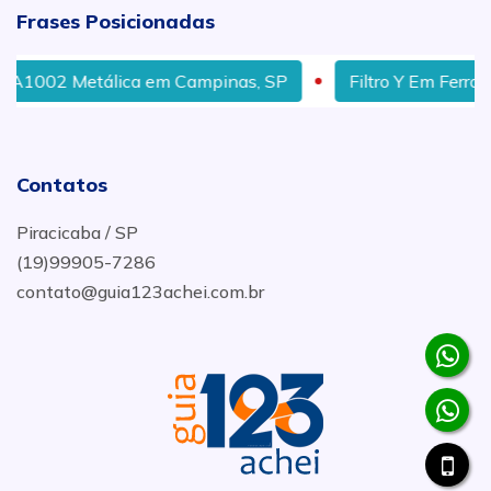
Frases Posicionadas
02 Metálica em Campinas, SP
Filtro Y Em Ferro Fundi
Contatos
Piracicaba / SP
(19)99905-7286
contato@guia123achei.com.br