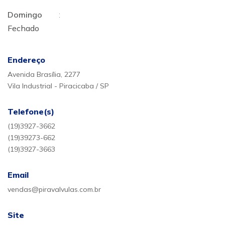
Domingo
:
Fechado
Endereço
Avenida Brasília, 2277
Vila Industrial - Piracicaba / SP
Telefone(s)
(19)3927-3662
(19)39273-662
(19)3927-3663
Email
vendas@piravalvulas.com.br
Site