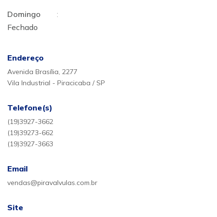
Domingo
:
Fechado
Endereço
Avenida Brasília, 2277
Vila Industrial - Piracicaba / SP
Telefone(s)
(19)3927-3662
(19)39273-662
(19)3927-3663
Email
vendas@piravalvulas.com.br
Site