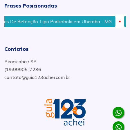
Frases Posicionadas
 De Retenção Tipo Portinhola em Uberaba - MG
Tee E
Contatos
Piracicaba / SP
(19)99905-7286
contato@guia123achei.com.br