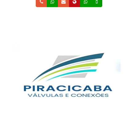
Telefone
Whatsapp
Email
Site
Whatsapp
Celular