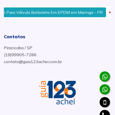
ara Válvula Borboleta Em EPDM em Maringa - PR
Luv
Contatos
Piracicaba / SP
(19)99905-7286
contato@guia123achei.com.br
.