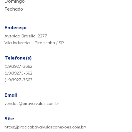
Domingo
:
Fechado
Endereço
Avenida Brasília, 2277
Vila Industrial - Piracicaba / SP
Telefone(s)
(19)3927-3662
(19)39273-662
(19)3927-3663
Email
vendas@piravalvulas.com.br
Site
https://piracicabavalvulasconexoes.com.br/