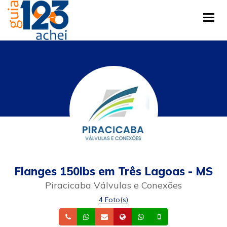
Tog
Flanges 150lbs em Três Lagoas - MS
Piracicaba Válvulas e Conexões
4 Foto(s)
Telefone
Whatsapp
Email
Site
Whatsapp
Celular