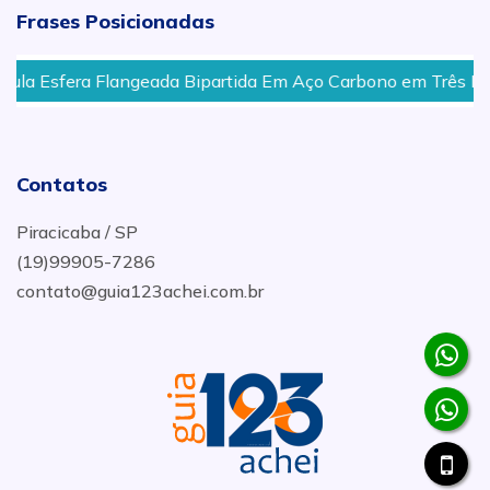
Frases Posicionadas
 Esfera Flangeada Bipartida Em Aço Carbono em Três Lagoas
Contatos
Piracicaba / SP
(19)99905-7286
contato@guia123achei.com.br