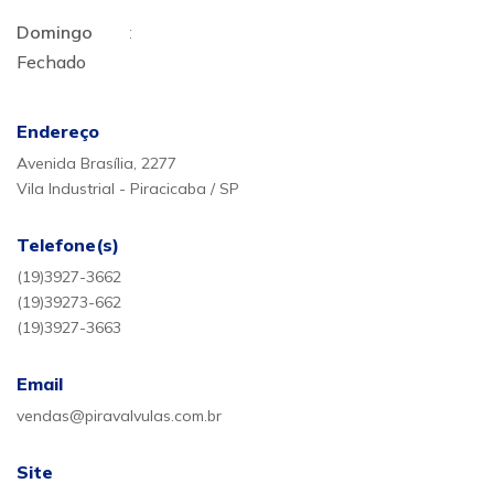
Domingo
:
Fechado
Endereço
Avenida Brasília, 2277
Vila Industrial - Piracicaba / SP
Telefone(s)
(19)3927-3662
(19)39273-662
(19)3927-3663
Email
vendas@piravalvulas.com.br
Site