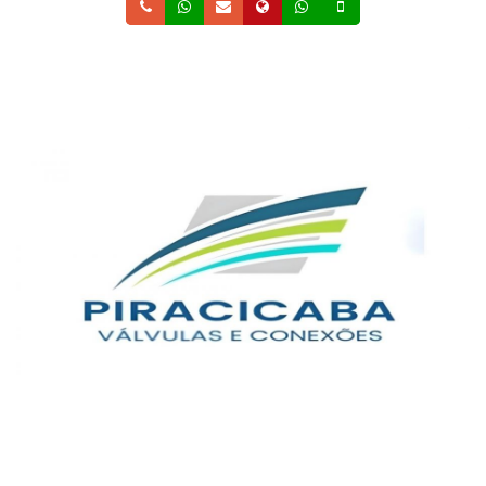
Telefone
Whatsapp
Email
Site
Whatsapp
Celular