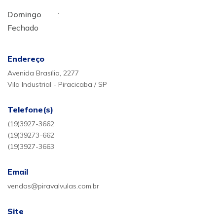
Domingo
:
Fechado
Endereço
Avenida Brasília, 2277
Vila Industrial - Piracicaba / SP
Telefone(s)
(19)3927-3662
(19)39273-662
(19)3927-3663
Email
vendas@piravalvulas.com.br
Site