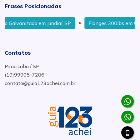
Frases Posicionadas
alvanizado em Jundiaí, SP
Flanges 300lbs em Uberlân
Contatos
Piracicaba / SP
(19)99905-7286
contato@guia123achei.com.br