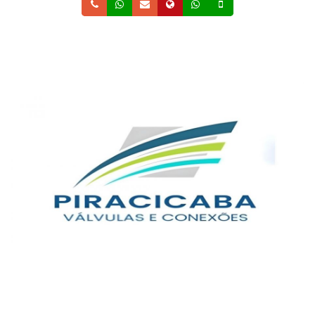
Telefone
Whatsapp
Email
Site
Whatsapp
Celular