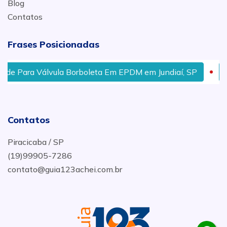
Blog
Contatos
Frases Posicionadas
Para Válvula Borboleta Em EPDM em Jundiaí, SP
Tubo
Contatos
Piracicaba / SP
(19)99905-7286
contato@guia123achei.com.br