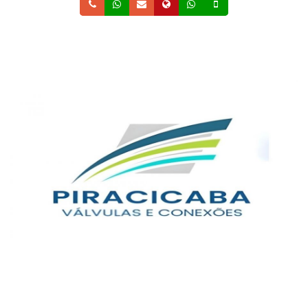
Telefone
Whatsapp
Email
Site
Whatsapp
Celular