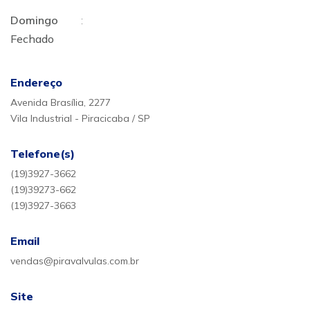
Domingo
:
Fechado
Endereço
Avenida Brasília, 2277
Vila Industrial - Piracicaba / SP
Telefone(s)
(19)3927-3662
(19)39273-662
(19)3927-3663
Email
vendas@piravalvulas.com.br
Site