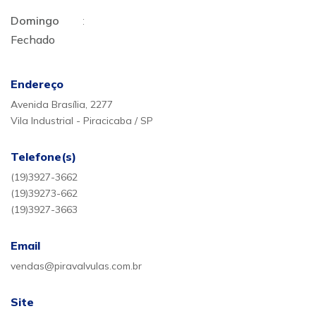
Domingo
:
Fechado
Endereço
Avenida Brasília, 2277
Vila Industrial - Piracicaba / SP
Telefone(s)
(19)3927-3662
(19)39273-662
(19)3927-3663
Email
vendas@piravalvulas.com.br
Site