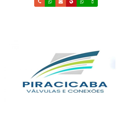
Telefone
Whatsapp
Email
Site
Whatsapp
Celular