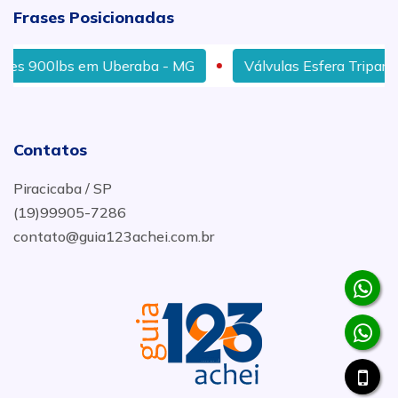
Frases Posicionadas
900lbs em Uberaba - MG
Válvulas Esfera Tripartida E
Contatos
Piracicaba / SP
(19)99905-7286
contato@guia123achei.com.br