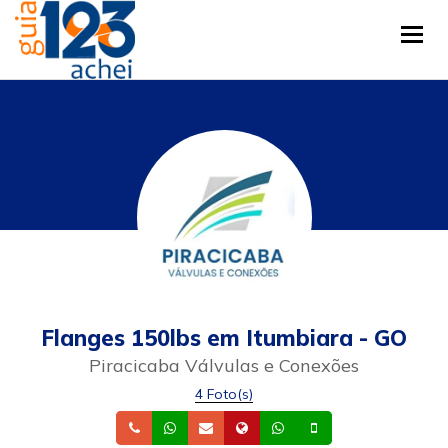
Tog
Flanges 150lbs em Itumbiara - GO
Piracicaba Válvulas e Conexões
4 Foto(s)
Telefone
Whatsapp
Email
Site
Whatsapp
Celular