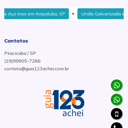
ço Inox em Araçatuba, SP
União Galvanizada em Pira
Contatos
Piracicaba / SP
(19)99905-7286
contato@guia123achei.com.br
.