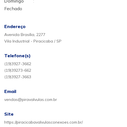
Domingo
:
Fechado
Endereço
Avenida Brasília, 2277
Vila Industrial - Piracicaba / SP
Telefone(s)
(19)3927-3662
(19)39273-662
(19)3927-3663
Email
vendas@piravalvulas.com.br
Site
https://piracicabavalvulasconexoes.com.br/