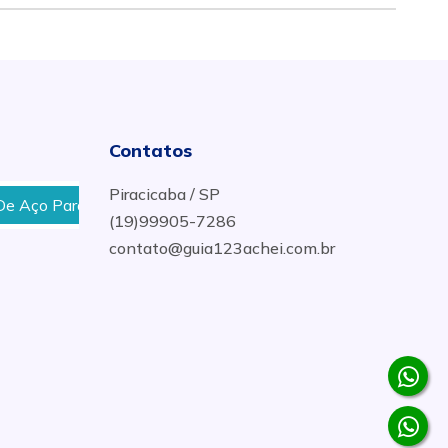
Contatos
Piracicaba / SP
Para Talha em Cuiabá, MT
Válvula Esfera Monobloco
(19)99905-7286
contato@guia123achei.com.br