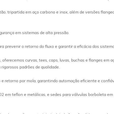
ão, tripartida em aço carbono e inox, além de versões flangea
egurança em sistemas de alta pressão.
a prevenir o retorno do fluxo e garantir a eficácia dos siste
ferecemos curvas, tees, caps, luvas, buchas e flanges em a
 rigorosos padrões de qualidade.
retorno por mola, garantindo automação eficiente e confiável
002 em teflon e metálicas, e sedes para válvulas borboleta e