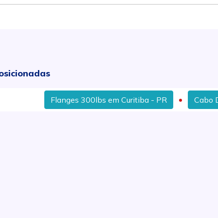
osicionadas
Flanges 300lbs em Curitiba - PR
Cabo De Aço 