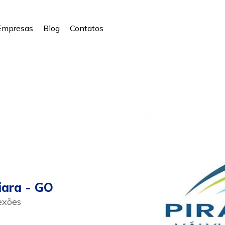
Empresas
Blog
Contatos
iara - GO
exões