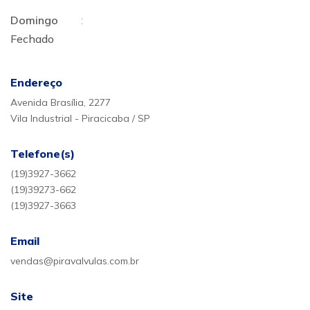
Domingo
:
Fechado
Endereço
Avenida Brasília, 2277
Vila Industrial - Piracicaba / SP
Telefone(s)
(19)3927-3662
(19)39273-662
(19)3927-3663
Email
vendas@piravalvulas.com.br
Site