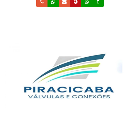
Telefone
Whatsapp
Email
Site
Whatsapp
Celular