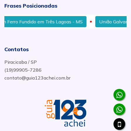
Frases Posicionadas
erro Fundido em Três Lagoas - MS
União Galvanizada e
Contatos
Piracicaba / SP
(19)99905-7286
contato@guia123achei.com.br