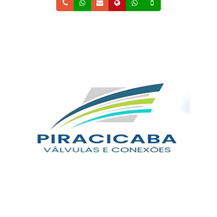
Telefone
Whatsapp
Email
Site
Whatsapp
Celular