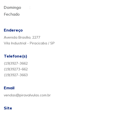
Domingo
:
Fechado
Endereço
Avenida Brasília, 2277
Vila Industrial - Piracicaba / SP
Telefone(s)
(19)3927-3662
(19)39273-662
(19)3927-3663
Email
vendas@piravalvulas.com.br
Site