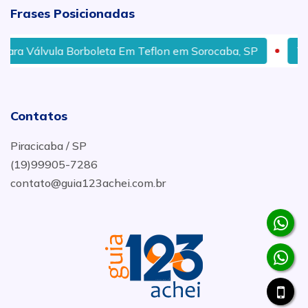
Frases Posicionadas
Válvula Borboleta Em Teflon em Sorocaba, SP
Tee Em
Contatos
Piracicaba / SP
(19)99905-7286
contato@guia123achei.com.br