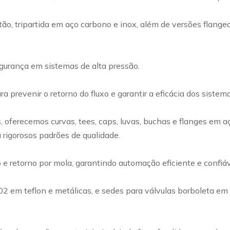
ão, tripartida em aço carbono e inox, além de versões flangea
egurança em sistemas de alta pressão.
a prevenir o retorno do fluxo e garantir a eficácia dos siste
ferecemos curvas, tees, caps, luvas, buchas e flanges em a
 rigorosos padrões de qualidade.
retorno por mola, garantindo automação eficiente e confiável
002 em teflon e metálicas, e sedes para válvulas borboleta e