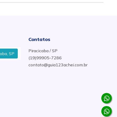
Contatos
Piracicaba / SP
P
Válvulas Esfera Tripartida Em Aço Inox em Curitiba 
(19)99905-7286
contato@guia123achei.com.br