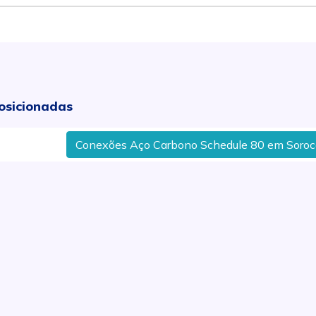
osicionadas
Conexões Aço Carbono Schedule 80 em Sorocaba, S