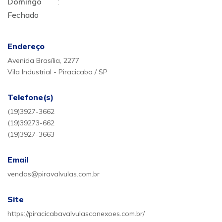
Domingo
:
Fechado
Endereço
Avenida Brasília, 2277
Vila Industrial - Piracicaba / SP
Telefone(s)
(19)3927-3662
(19)39273-662
(19)3927-3663
Email
vendas@piravalvulas.com.br
Site
https://piracicabavalvulasconexoes.com.br/