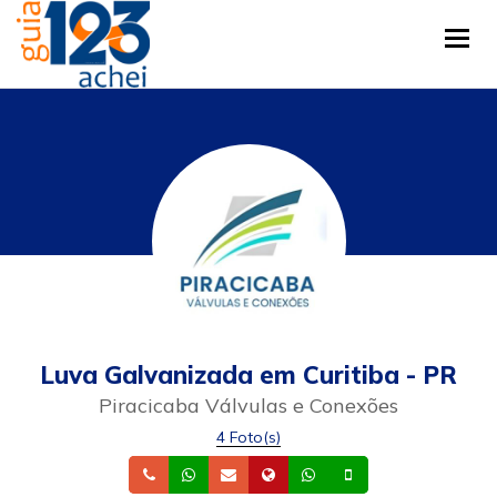
Tog
Luva Galvanizada em Curitiba - PR
Piracicaba Válvulas e Conexões
4 Foto(s)
Telefone
Whatsapp
Email
Site
Whatsapp
Celular