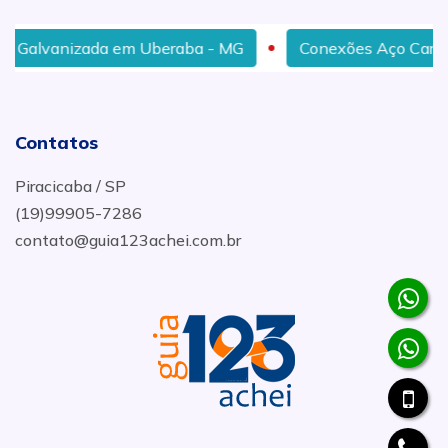
lvanizada em Uberaba - MG
Conexões Aço Carbono Sc
Contatos
Piracicaba / SP
(19)99905-7286
contato@guia123achei.com.br
.