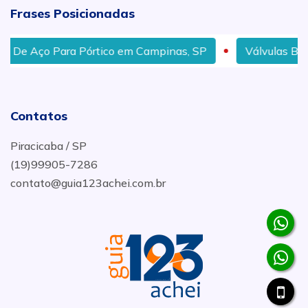
Frases Posicionadas
 Aço Para Pórtico em Campinas, SP
Válvulas Borbolet
Contatos
Piracicaba / SP
(19)99905-7286
contato@guia123achei.com.br