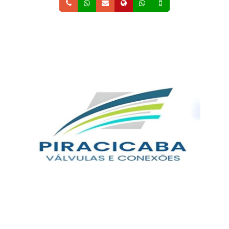
Telefone
Whatsapp
Email
Site
Whatsapp
Celular