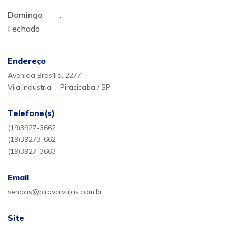
Domingo
:
Fechado
Endereço
Avenida Brasília, 2277
Vila Industrial - Piracicaba / SP
Telefone(s)
(19)3927-3662
(19)39273-662
(19)3927-3663
Email
vendas@piravalvulas.com.br
Site