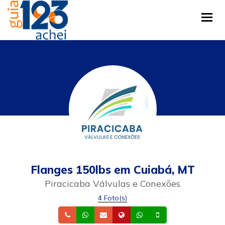
Tog
Flanges 150lbs em Cuiabá, MT
Piracicaba Válvulas e Conexões
4 Foto(s)
Telefone
Whatsapp
Email
Site
Whatsapp
Celular