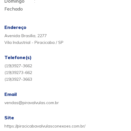
Domingo
:
Fechado
Endereço
Avenida Brasília, 2277
Vila Industrial - Piracicaba / SP
Telefone(s)
(19)3927-3662
(19)39273-662
(19)3927-3663
Email
vendas@piravalvulas.com.br
Site
https://piracicabavalvulasconexoes.com.br/