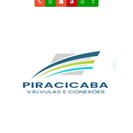
Telefone
Whatsapp
Email
Site
Whatsapp
Celular