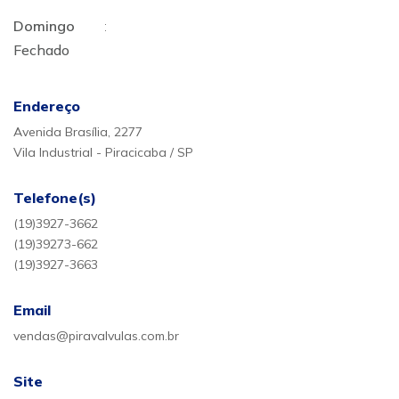
Domingo
:
Fechado
Endereço
Avenida Brasília, 2277
Vila Industrial - Piracicaba / SP
Telefone(s)
(19)3927-3662
(19)39273-662
(19)3927-3663
Email
vendas@piravalvulas.com.br
Site