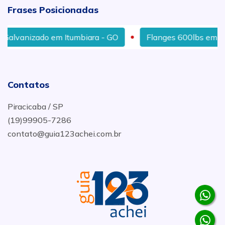
Frases Posicionadas
anizado em Itumbiara - GO
Flanges 600lbs em Jundiaí
Contatos
Piracicaba / SP
(19)99905-7286
contato@guia123achei.com.br