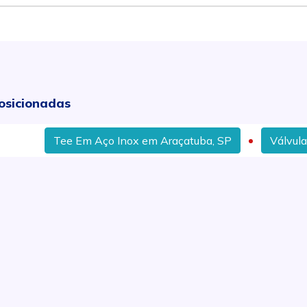
osicionadas
Tee Em Aço Inox em Araçatuba, SP
Válvula Esfer