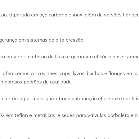
ão, tripartida em aço carbono e inox, além de versões flangea
egurança em sistemas de alta pressão.
a prevenir o retorno do fluxo e garantir a eficácia dos siste
ferecemos curvas, tees, caps, luvas, buchas e flanges em a
 rigorosos padrões de qualidade.
retorno por mola, garantindo automação eficiente e confiável
002 em teflon e metálicas, e sedes para válvulas borboleta e