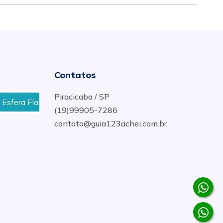
Contatos
Piracicaba / SP
a Flangeada Bipartida Em Aço Inox em Piracicaba, SP
(19)99905-7286
contato@guia123achei.com.br