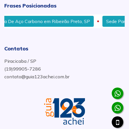
Frases Posicionadas
e Aço Carbono em Ribeirão Preto, SP
Sede Para Válvu
Contatos
Piracicaba / SP
(19)99905-7286
contato@guia123achei.com.br