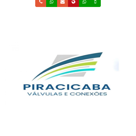
Telefone
Whatsapp
Email
Site
Whatsapp
Celular