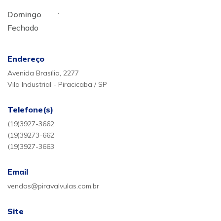
Domingo
:
Fechado
Endereço
Avenida Brasília, 2277
Vila Industrial - Piracicaba / SP
Telefone(s)
(19)3927-3662
(19)39273-662
(19)3927-3663
Email
vendas@piravalvulas.com.br
Site