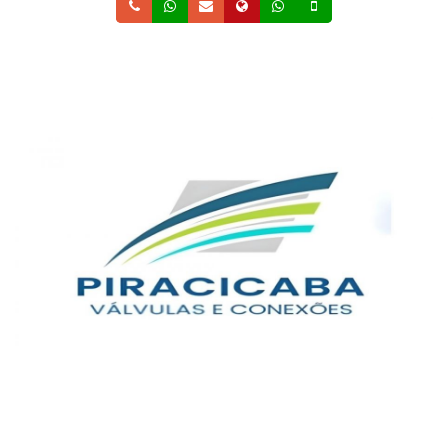
Telefone
Whatsapp
Email
Site
Whatsapp
Celular