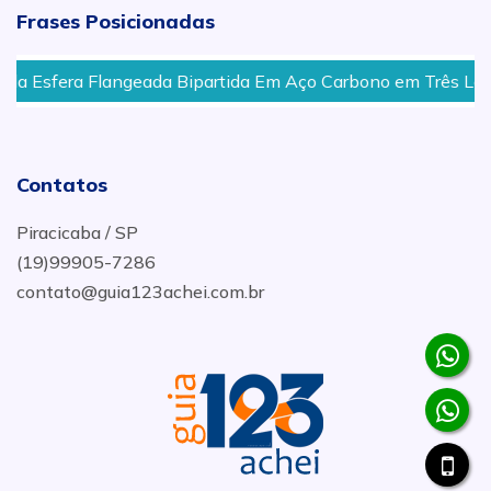
Frases Posicionadas
Esfera Flangeada Bipartida Em Aço Carbono em Três Lagoas 
Contatos
Piracicaba / SP
(19)99905-7286
contato@guia123achei.com.br