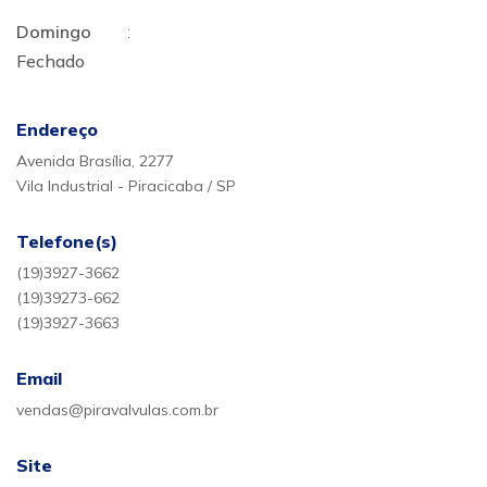
Domingo
:
Fechado
Endereço
Avenida Brasília, 2277
Vila Industrial - Piracicaba / SP
Telefone(s)
(19)3927-3662
(19)39273-662
(19)3927-3663
Email
vendas@piravalvulas.com.br
Site