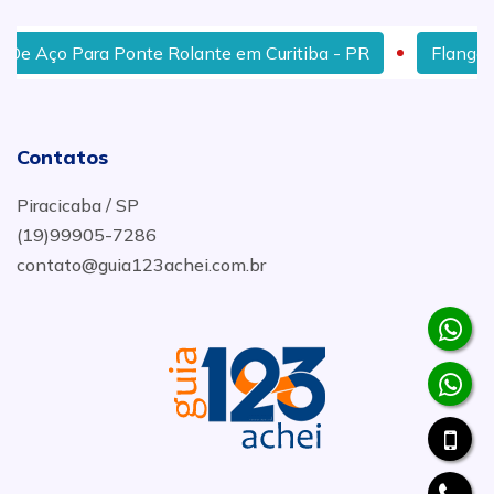
ço Para Ponte Rolante em Curitiba - PR
Flanges 600l
Contatos
Piracicaba / SP
(19)99905-7286
contato@guia123achei.com.br
.