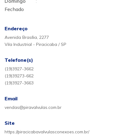
Domingo
:
Fechado
Endereço
Avenida Brasília, 2277
Vila Industrial - Piracicaba / SP
Telefone(s)
(19)3927-3662
(19)39273-662
(19)3927-3663
Email
vendas@piravalvulas.com.br
Site
https://piracicabavalvulasconexoes.com.br/