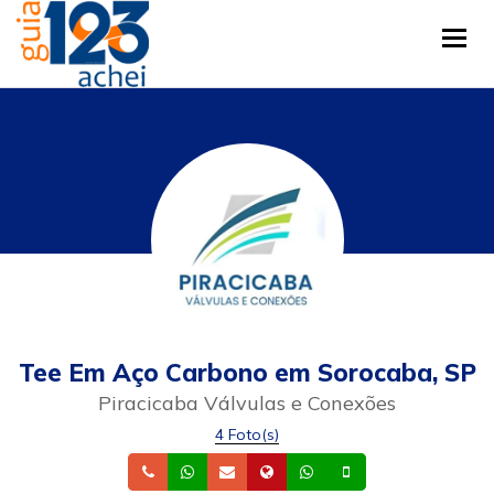
Tog
Tee Em Aço Carbono em Sorocaba, SP
Piracicaba Válvulas e Conexões
4 Foto(s)
Telefone
Whatsapp
Email
Site
Whatsapp
Celular