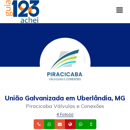
Tog
União Galvanizada em Uberlândia, MG
Piracicaba Válvulas e Conexões
4 Foto(s)
Telefone
Whatsapp
Email
Site
Whatsapp
Celular