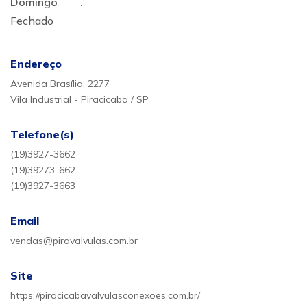
Domingo
:
Fechado
Endereço
Avenida Brasília, 2277
Vila Industrial - Piracicaba / SP
Telefone(s)
(19)3927-3662
(19)39273-662
(19)3927-3663
Email
vendas@piravalvulas.com.br
Site
https://piracicabavalvulasconexoes.com.br/