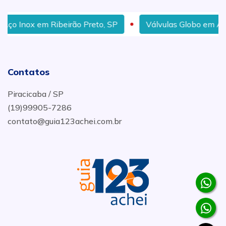
 Inox em Ribeirão Preto, SP
Válvulas Globo em Araça
Contatos
Piracicaba / SP
(19)99905-7286
contato@guia123achei.com.br
.