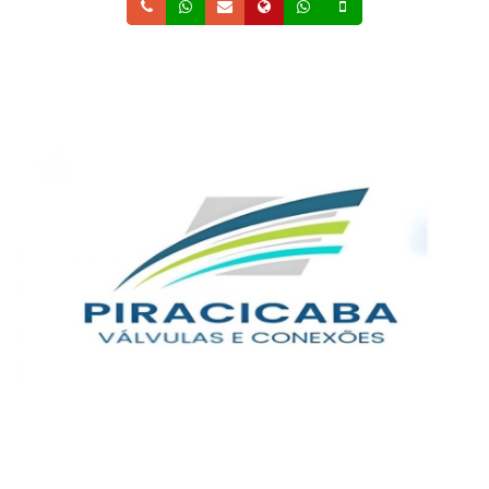
Telefone
Whatsapp
Email
Site
Whatsapp
Celular