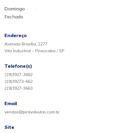
Domingo
:
Fechado
Endereço
Avenida Brasília, 2277
Vila Industrial - Piracicaba / SP
Telefone(s)
(19)3927-3662
(19)39273-662
(19)3927-3663
Email
vendas@piravalvulas.com.br
Site