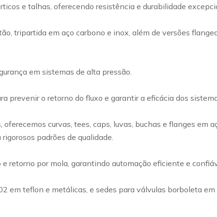
rticos e talhas, oferecendo resistência e durabilidade excep
ão, tripartida em aço carbono e inox, além de versões flangea
egurança em sistemas de alta pressão.
a prevenir o retorno do fluxo e garantir a eficácia dos siste
ferecemos curvas, tees, caps, luvas, buchas e flanges em a
 rigorosos padrões de qualidade.
retorno por mola, garantindo automação eficiente e confiável
002 em teflon e metálicas, e sedes para válvulas borboleta e