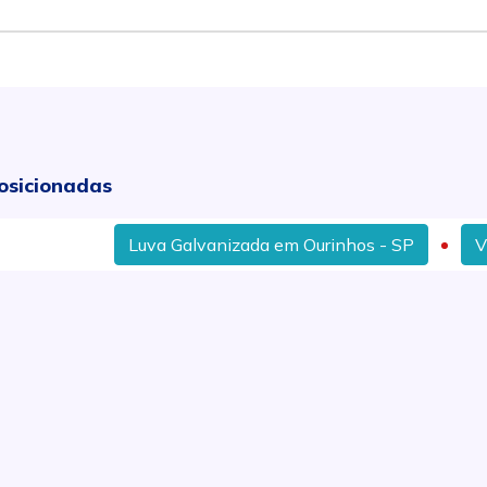
osicionadas
Luva Galvanizada em Ourinhos - SP
Válvulas