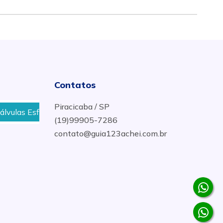
Contatos
Piracicaba / SP
 Esfera Tripartida Em Aço Inox em Maringa - PR
Tee G
(19)99905-7286
contato@guia123achei.com.br