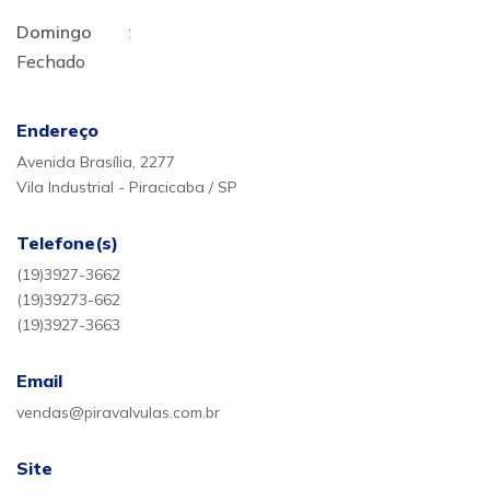
Domingo
:
Fechado
Endereço
Avenida Brasília, 2277
Vila Industrial - Piracicaba / SP
Telefone(s)
(19)3927-3662
(19)39273-662
(19)3927-3663
Email
vendas@piravalvulas.com.br
Site