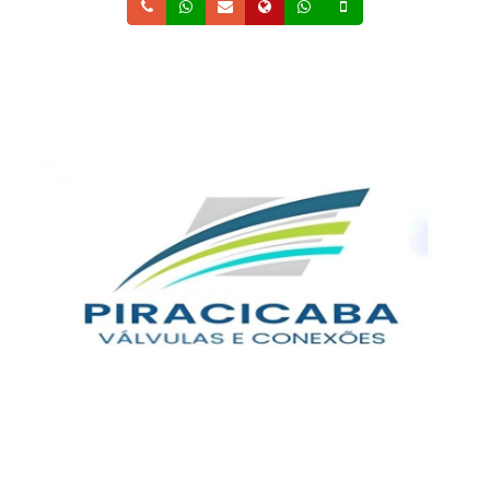
Telefone
Whatsapp
Email
Site
Whatsapp
Celular