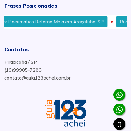
Frases Posicionadas
neumático Retorno Mola em Araçatuba, SP
Bucha Gal
Contatos
Piracicaba / SP
(19)99905-7286
contato@guia123achei.com.br