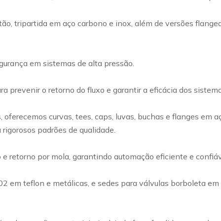
ão, tripartida em aço carbono e inox, além de versões flangea
egurança em sistemas de alta pressão.
a prevenir o retorno do fluxo e garantir a eficácia dos siste
ferecemos curvas, tees, caps, luvas, buchas e flanges em a
 rigorosos padrões de qualidade.
retorno por mola, garantindo automação eficiente e confiável
002 em teflon e metálicas, e sedes para válvulas borboleta e