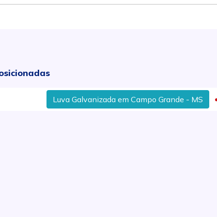
osicionadas
Luva Galvanizada em Campo Grande - MS
Fl