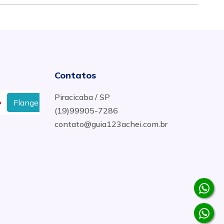
Contatos
Piracicaba / SP
ange De Aço Carbono em Maringa - PR
Cotovelo Galva
(19)99905-7286
contato@guia123achei.com.br