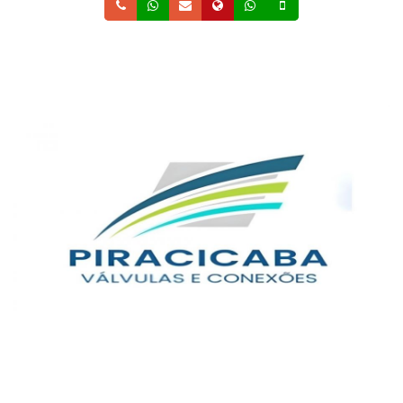
Telefone
Whatsapp
Email
Site
Whatsapp
Celular