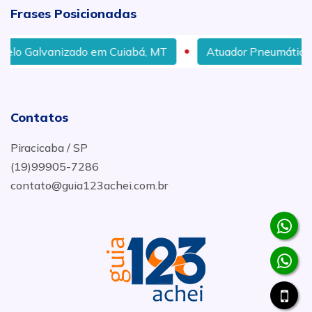
Frases Posicionadas
Galvanizado em Cuiabá, MT
Atuador Pneumático Dupla
Contatos
Piracicaba / SP
(19)99905-7286
contato@guia123achei.com.br