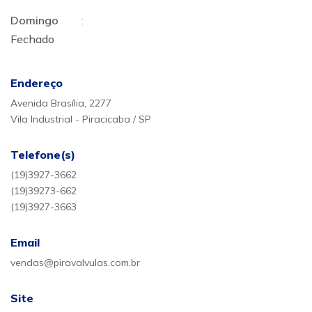
Domingo
:
Fechado
Endereço
Avenida Brasília, 2277
Vila Industrial - Piracicaba / SP
Telefone(s)
(19)3927-3662
(19)39273-662
(19)3927-3663
Email
vendas@piravalvulas.com.br
Site