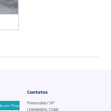
Contatos
Piracicaba / SP
Piracicaba - SP
Desentupimento urgente no Bairro Vil
(19)99905-7286