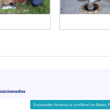
osicionadas
Encanador honesto e confiável no Bairro Pompéi