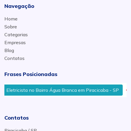
Navegação
Home
Sobre
Categorias
Empresas
Blog
Contatos
Frases Posicionadas
etricista no Bairro Água Branca em Piracicaba - SP
Te
Contatos
Piracicaba / SP