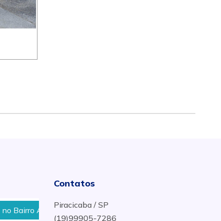
Contatos
Piracicaba / SP
rro Água Branca em Piracicaba - SP
Como Desentupir 
(19)99905-7286