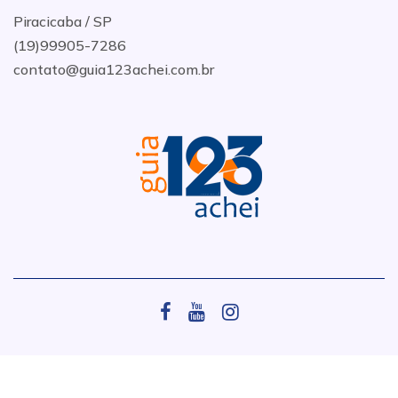
Piracicaba / SP
(19)99905-7286
contato@guia123achei.com.br
.