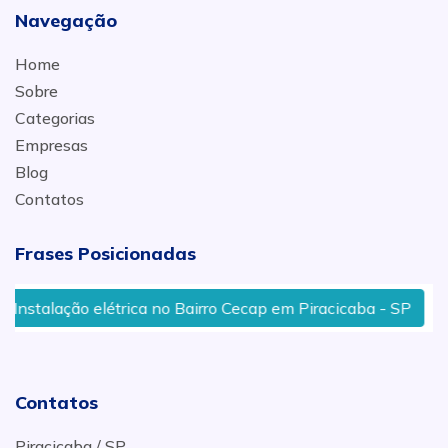
Navegação
Home
Sobre
Categorias
Empresas
Blog
Contatos
Frases Posicionadas
talação elétrica no Bairro Cecap em Piracicaba - SP
Co
Contatos
Piracicaba / SP