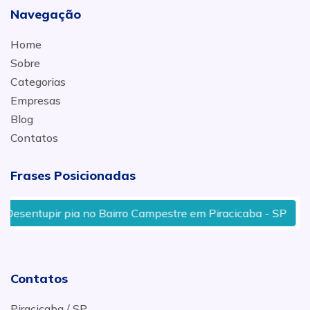
Navegação
Home
Sobre
Categorias
Empresas
Blog
Contatos
Frases Posicionadas
entupir pia no Bairro Campestre em Piracicaba - SP
D
Contatos
Piracicaba / SP