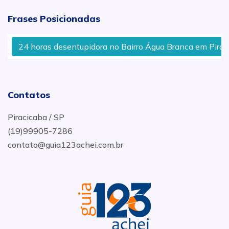
Frases Posicionadas
24 horas desentupidora no Bairro Água Branca em Piracica
Contatos
Piracicaba / SP
(19)99905-7286
contato@guia123achei.com.br