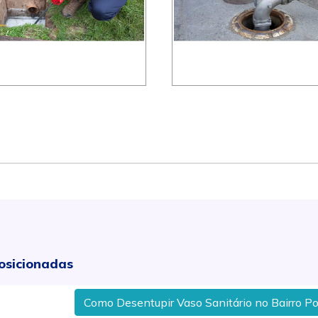
osicionadas
Como Desentupir Vaso Sanitário no Bairro Pompéia