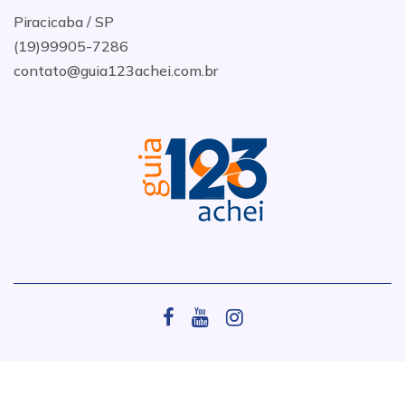
Piracicaba / SP
(19)99905-7286
contato@guia123achei.com.br
.