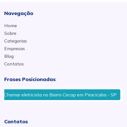
Navegação
Home
Sobre
Categorias
Empresas
Blog
Contatos
Frases Posicionadas
mar eletricista no Bairro Cecap em Piracicaba - SP
De
Contatos