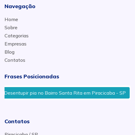
Navegação
Home
Sobre
Categorias
Empresas
Blog
Contatos
Frases Posicionadas
entupir pia no Bairro Santa Rita em Piracicaba - SP
D
Contatos
Piracicaba / SP