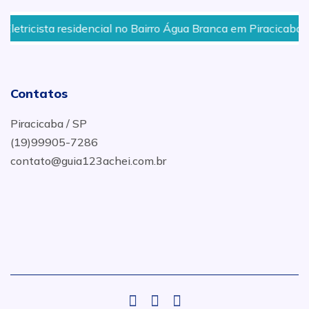
tricista residencial no Bairro Água Branca em Piracicaba - SP
Contatos
Piracicaba / SP
(19)99905-7286
contato@guia123achei.com.br
.