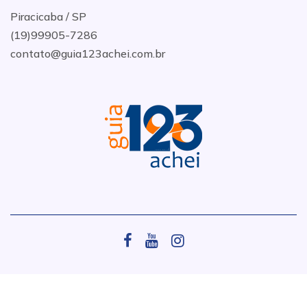
Piracicaba / SP
(19)99905-7286
contato@guia123achei.com.br
.