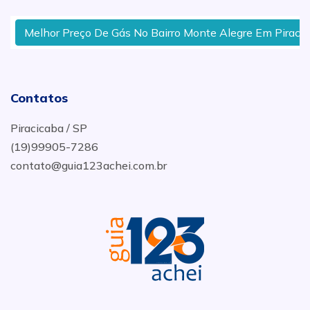
Melhor Preço De Gás No Bairro Monte Alegre Em Piracicab
Contatos
Piracicaba / SP
(19)99905-7286
contato@guia123achei.com.br
.