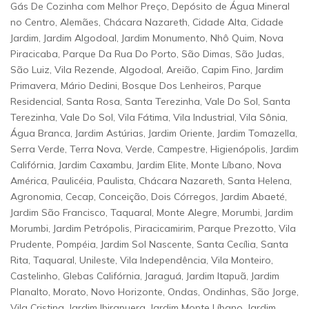
Gás De Cozinha com Melhor Preço, Depósito de Água Mineral
no Centro, Alemães, Chácara Nazareth, Cidade Alta, Cidade
Jardim, Jardim Algodoal, Jardim Monumento, Nhô Quim, Nova
Piracicaba, Parque Da Rua Do Porto, São Dimas, São Judas,
São Luiz, Vila Rezende, Algodoal, Areião, Capim Fino, Jardim
Primavera, Mário Dedini, Bosque Dos Lenheiros, Parque
Residencial, Santa Rosa, Santa Terezinha, Vale Do Sol, Santa
Terezinha, Vale Do Sol, Vila Fátima, Vila Industrial, Vila Sônia,
Água Branca, Jardim Astúrias, Jardim Oriente, Jardim Tomazella,
Serra Verde, Terra Nova, Verde, Campestre, Higienópolis, Jardim
Califórnia, Jardim Caxambu, Jardim Elite, Monte Líbano, Nova
América, Paulicéia, Paulista, Chácara Nazareth, Santa Helena,
Agronomia, Cecap, Conceição, Dois Córregos, Jardim Abaeté,
Jardim São Francisco, Taquaral, Monte Alegre, Morumbi, Jardim
Morumbi, Jardim Petrópolis, Piracicamirim, Parque Prezotto, Vila
Prudente, Pompéia, Jardim Sol Nascente, Santa Cecília, Santa
Rita, Taquaral, Unileste, Vila Independência, Vila Monteiro,
Castelinho, Glebas Califórnia, Jaraguá, Jardim Itapuã, Jardim
Planalto, Morato, Novo Horizonte, Ondas, Ondinhas, São Jorge,
Vila Cristina, Jardim Ibirapuera, Jardim Monte Líbano, Jardim