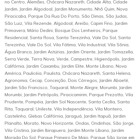
no Centro, Alemães, Chácara Nazareth, Cidade Alta, Cidade
Jardim, Jardim Algodoal, Jardim Monumento, Nhô Quim, Nova
Piracicaba, Parque Da Rua Do Porto, São Dimas, São Judas,
São Luiz, Vila Rezende, Algodoal, Areião, Capim Fino, Jardim
Primavera, Mário Dedini, Bosque Dos Lenheiros, Parque
Residencial, Santa Rosa, Santa Terezinha, Vale Do Sol, Santa
Terezinha, Vale Do Sol, Vila Fátima, Vila Industrial, Vila Sônia,
Água Branca, Jardim Astúrias, Jardim Oriente, Jardim Tomazella,
Serra Verde, Terra Nova, Verde, Campestre, Higienópolis, Jardim
Califórnia, Jardim Caxambu, Jardim Elite, Monte Líbano, Nova
América, Paulicéia, Paulista, Chácara Nazareth, Santa Helena,
Agronomia, Cecap, Conceição, Dois Córregos, Jardim Abaeté,
Jardim São Francisco, Taquaral, Monte Alegre, Morumbi, Jardim
Morumbi, Jardim Petrópolis, Piracicamirim, Parque Prezotto, Vila
Prudente, Pompéia, Jardim Sol Nascente, Santa Cecília, Santa
Rita, Taquaral, Unileste, Vila Independência, Vila Monteiro,
Castelinho, Glebas Califórnia, Jaraguá, Jardim Itapuã, Jardim
Planalto, Morato, Novo Horizonte, Ondas, Ondinhas, São Jorge,
Vila Cristina, Jardim Ibirapuera, Jardim Monte Líbano, Jardim
Morada Do Sol, Parque Primeiro De Maio, Parque São Jorge em