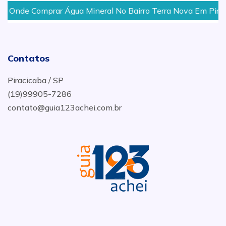
Onde Comprar Água Mineral No Bairro Terra Nova Em Piracic
Contatos
Piracicaba / SP
(19)99905-7286
contato@guia123achei.com.br
.