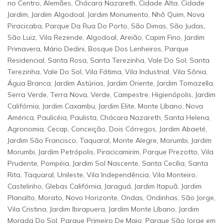
no Centro, Alemães, Chácara Nazareth, Cidade Alta, Cidade
Jardim, Jardim Algodoal, Jardim Monumento, Nhô Quim, Nova
Piracicaba, Parque Da Rua Do Porto, São Dimas, São Judas,
São Luiz, Vila Rezende, Algodoal, Areião, Capim Fino, Jardim
Primavera, Mário Dedini, Bosque Dos Lenheiros, Parque
Residencial, Santa Rosa, Santa Terezinha, Vale Do Sol, Santa
Terezinha, Vale Do Sol, Vila Fátima, Vila Industrial, Vila Sônia,
Água Branca, Jardim Astúrias, Jardim Oriente, Jardim Tomazella,
Serra Verde, Terra Nova, Verde, Campestre, Higienópolis, Jardim
Califórnia, Jardim Caxambu, Jardim Elite, Monte Líbano, Nova
América, Paulicéia, Paulista, Chácara Nazareth, Santa Helena,
Agronomia, Cecap, Conceição, Dois Córregos, Jardim Abaeté,
Jardim São Francisco, Taquaral, Monte Alegre, Morumbi, Jardim
Morumbi, Jardim Petrópolis, Piracicamirim, Parque Prezotto, Vila
Prudente, Pompéia, Jardim Sol Nascente, Santa Cecília, Santa
Rita, Taquaral, Unileste, Vila Independência, Vila Monteiro,
Castelinho, Glebas Califórnia, Jaraguá, Jardim Itapuã, Jardim
Planalto, Morato, Novo Horizonte, Ondas, Ondinhas, São Jorge,
Vila Cristina, Jardim Ibirapuera, Jardim Monte Líbano, Jardim
Morada Do Sol, Parque Primeiro De Maio, Parque São Jorge em