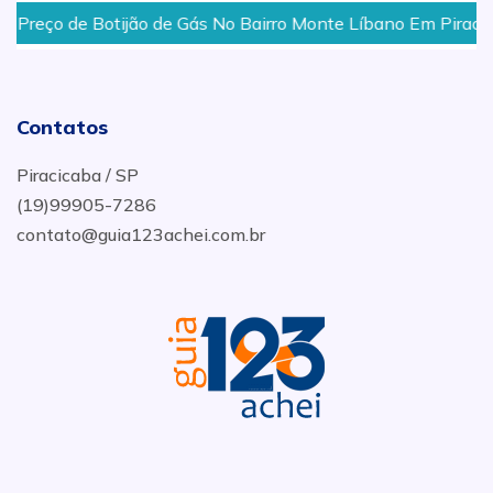
reço de Botijão de Gás No Bairro Monte Líbano Em Piracicab
Contatos
Piracicaba / SP
(19)99905-7286
contato@guia123achei.com.br
.