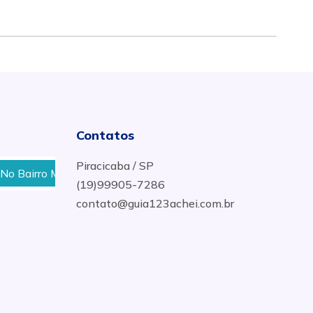
Contatos
Piracicaba / SP
irro Monte Alegre Em Piracicaba
Depósito de Água No
(19)99905-7286
contato@guia123achei.com.br