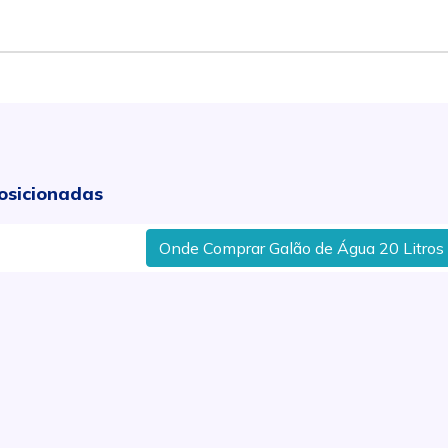
osicionadas
Onde Comprar Galão de Água 20 Litros No Ba