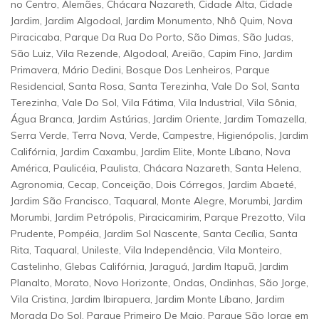
no Centro, Alemães, Chácara Nazareth, Cidade Alta, Cidade
Jardim, Jardim Algodoal, Jardim Monumento, Nhô Quim, Nova
Piracicaba, Parque Da Rua Do Porto, São Dimas, São Judas,
São Luiz, Vila Rezende, Algodoal, Areião, Capim Fino, Jardim
Primavera, Mário Dedini, Bosque Dos Lenheiros, Parque
Residencial, Santa Rosa, Santa Terezinha, Vale Do Sol, Santa
Terezinha, Vale Do Sol, Vila Fátima, Vila Industrial, Vila Sônia,
Água Branca, Jardim Astúrias, Jardim Oriente, Jardim Tomazella,
Serra Verde, Terra Nova, Verde, Campestre, Higienópolis, Jardim
Califórnia, Jardim Caxambu, Jardim Elite, Monte Líbano, Nova
América, Paulicéia, Paulista, Chácara Nazareth, Santa Helena,
Agronomia, Cecap, Conceição, Dois Córregos, Jardim Abaeté,
Jardim São Francisco, Taquaral, Monte Alegre, Morumbi, Jardim
Morumbi, Jardim Petrópolis, Piracicamirim, Parque Prezotto, Vila
Prudente, Pompéia, Jardim Sol Nascente, Santa Cecília, Santa
Rita, Taquaral, Unileste, Vila Independência, Vila Monteiro,
Castelinho, Glebas Califórnia, Jaraguá, Jardim Itapuã, Jardim
Planalto, Morato, Novo Horizonte, Ondas, Ondinhas, São Jorge,
Vila Cristina, Jardim Ibirapuera, Jardim Monte Líbano, Jardim
Morada Do Sol, Parque Primeiro De Maio, Parque São Jorge em